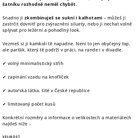
šatníku rozhodně neměl chybět.
Snadno ji
zkombinuješ se sukní i kalhotami
– můžeš ji
zastrčit dovnitř pro zvýraznění siluety, nebo ji nechat volně
splývat pro ležérní a pohodlný look.
Vezmeš si ji kamkoli tě napadne. Není to jen obyčejný top,
ale parťák, který tě podrží v práci, na rande i v divadle.
✔ volný minimalistický střih
✔ zapínání vzadu na knoflíček
✔ autorská látka, šité v České republice
✔ limitovaný počet kusů
Konkrétní rozměry a informace o velikostech a materiálech
najdeš níže ↓
VELIKOST