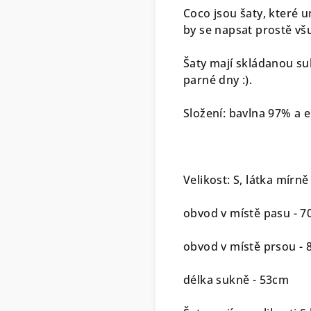
Coco jsou šaty, které u
by se napsat prostě všu
Šaty mají skládanou suk
parné dny :).
Složení: bavlna 97% a 
Velikost: S, látka mírně
obvod v místě pasu - 7
obvod v místě prsou -
délka sukně - 53cm