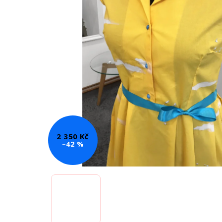
2 350 Kč
–42 %