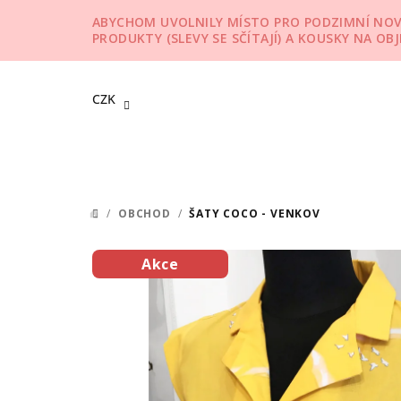
Přejít
ABYCHOM UVOLNILY MÍSTO PRO PODZIMNÍ NOVIN
na
PRODUKTY (SLEVY SE SČÍTAJÍ) A KOUSKY NA OB
obsah
CZK
/
OBCHOD
/
ŠATY COCO - VENKOV
DOMŮ
Akce