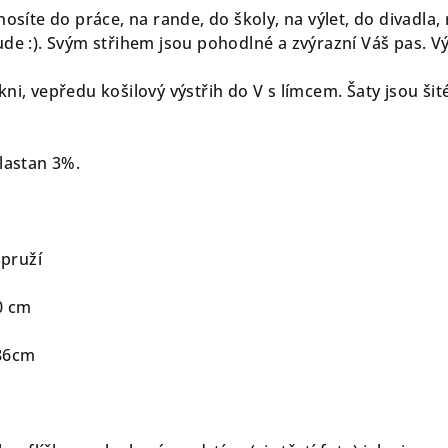
nosíte do práce, na rande, do školy, na výlet, do divadla,
de :). Svým střihem jsou pohodlné a zvýrazní Váš pas. Výs
ni, vepředu košilový výstřih do V s límcem. Šaty jsou šit
elastan 3%.
 pruží
0 cm
 86cm