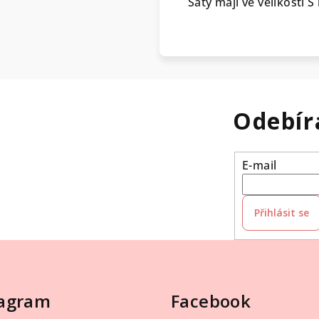
Šaty mají ve velikosti S
Odebír
E-mail
Přihlásit se
tagram
Facebook