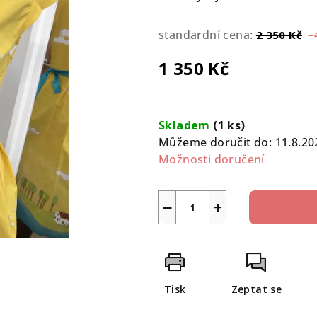
0,0
z
standardní cena:
–
2 350 Kč
5
hvězdiček.
1 350 Kč
Měrná
cena:
Skladem
(1 ks)
Můžeme doručit do:
11.8.20
Možnosti doručení
−
+
Tisk
Zeptat se