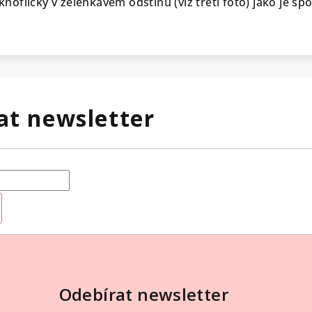
 knoflíčky v zelenkavém odstínu (viz třetí foto) jako je sp
at newsletter
Odebírat newsletter