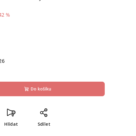
42 %
26
Do košíku
Hlídat
Sdílet