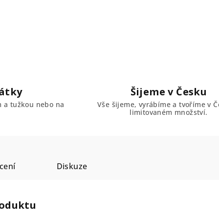
átky
Šijeme v Česku
em a tužkou nebo na
Vše šijeme, vyrábíme a tvoříme v Č
limitovaném množství.
cení
Diskuze
roduktu