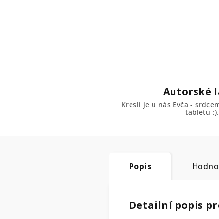
Autorské l
Kreslí je u nás Evča - srdc
tabletu :).
Popis
Hodno
Detailní popis p