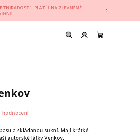
ETNIRADOST". PLATÍ I NA ZLEVNĚNÉ
IHNI!
Hledat
Přihlášení
Nákupní
košík
Venkov
i hodnocení
 pasu a skládanou sukní. Mají krátké
naší autorské látky Venkov.