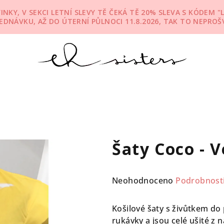
KY, V SEKCI LETNÍ SLEVY TĚ ČEKÁ TĚ 20% SLEVA S KÓDEM "L
JEDNÁVKU, AŽ DO ÚTERNÍ PŮLNOCI 11.8.2026, TAK TO NEPROŠV
Šaty Coco - 
Průměrné
Neohodnoceno
Podrobnost
hodnocení
produktu
Košilové šaty s živůtkem do
je
rukávky a jsou celé ušité z 