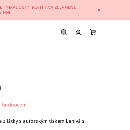
ETNIRADOST". PLATÍ I NA ZLEVNĚNÉ
IHNI!
Hledat
Přihlášení
Nákupní
košík
á
i hodnocení
 z látky s autorským tiskem Lenivá s