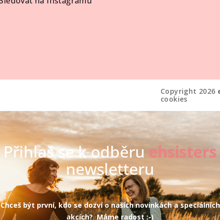
Sledovat na Instagramu
Copyright 2026
cookies
Přihlaš se k odběru
ehsisters
newsletteru
Chceš být první, kdo se dozví o našich novinkách a speciálních
akcích? Máme radost :-)