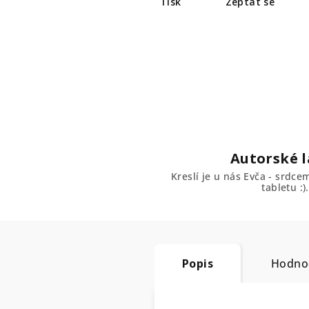
Tisk
Zeptat se
Autorské l
Kreslí je u nás Evča - srdc
tabletu :).
Popis
Hodno