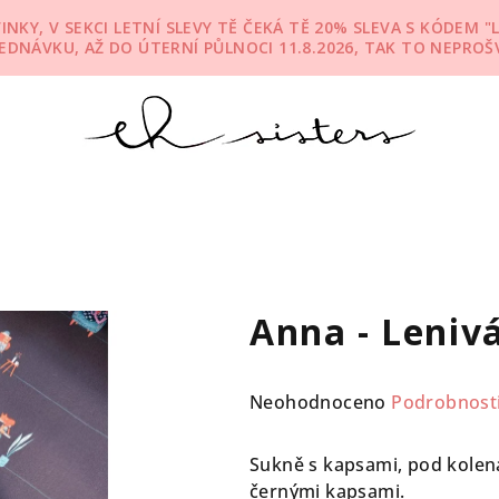
KY, V SEKCI LETNÍ SLEVY TĚ ČEKÁ TĚ 20% SLEVA S KÓDEM "L
JEDNÁVKU, AŽ DO ÚTERNÍ PŮLNOCI 11.8.2026, TAK TO NEPROŠV
Anna - Leniv
Průměrné
Neohodnoceno
Podrobnost
hodnocení
produktu
Sukně s kapsami, pod kolena
je
černými kapsami.