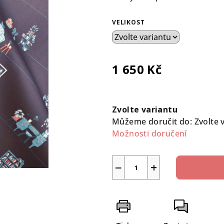
0,0
z
VELIKOST
5
hvězdiček.
1 650 Kč
Měrná
cena:
Zvolte variantu
Můžeme doručit do:
Zvolte 
Možnosti doručení
−
+