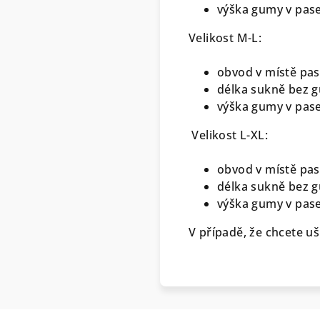
výška gumy v pase
Velikost M-L:
obvod v místě pas
délka sukně bez g
výška gumy v pase
Velikost L-XL:
obvod v místě pas
délka sukně bez g
výška gumy v pase
V případě, že chcete uš