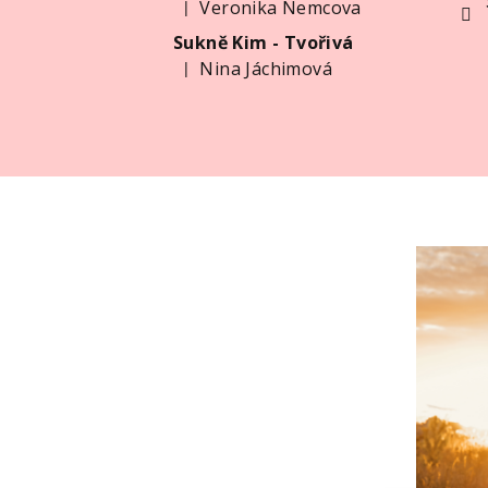
Veronika Nemcova
|
Hodnocení produktu je 5 z 5 hvězdiček.
Sukně Kim - Tvořivá
Nina Jáchimová
|
Hodnocení produktu je 5 z 5 hvězdiček.