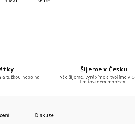
Hlídat
Sdílet
átky
Šijeme v Česku
em a tužkou nebo na
Vše šijeme, vyrábíme a tvoříme v Č
limitovaném množství.
cení
Diskuze