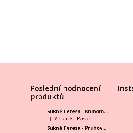
Z
á
Poslední hodnocení
Ins
p
produktů
a
t
Sukně Teresa - Knihomolka
Veronika Posar
|
í
Hodnocení produktu je 5 z 5 hvězdiček.
Sukně Teresa - Pruhovaná