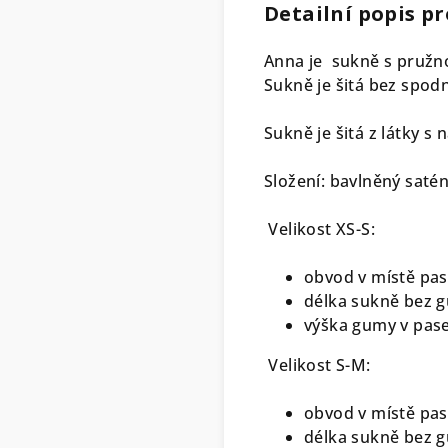
Detailní popis p
Anna je sukně s pružno
Sukně je šitá bez spodn
Sukně je šitá z látky s 
Složení: bavlněný saté
Velikost XS-S:
obvod v místě pas
délka sukně bez g
výška gumy v pas
Velikost S-M:
obvod v místě pas
délka sukně bez g