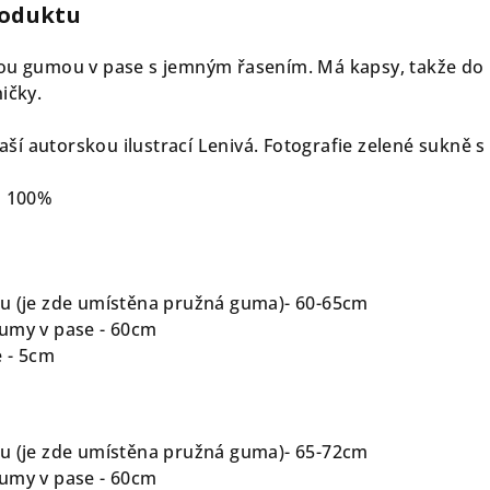
roduktu
u gumou v pase s jemným řasením. Má kapsy, takže do ni
ičky.
naší autorskou ilustrací Lenivá. Fotografie zelené sukně s 
n 100%
u (je zde umístěna pružná guma)- 60-65cm
umy v pase - 60cm
e - 5cm
u (je zde umístěna pružná guma)- 65-72cm
umy v pase - 60cm