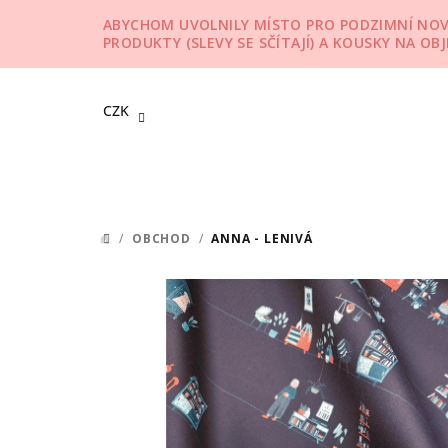
Přejít
ABYCHOM UVOLNILY MÍSTO PRO PODZIMNÍ NOVIN
na
PRODUKTY (SLEVY SE SČÍTAJÍ) A KOUSKY NA OB
obsah
CZK
/
OBCHOD
/
ANNA - LENIVÁ
DOMŮ