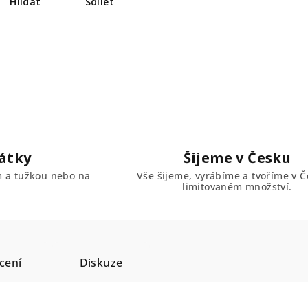
Hlídat
Sdílet
átky
Šijeme v Česku
em a tužkou nebo na
Vše šijeme, vyrábíme a tvoříme v Č
limitovaném množství.
cení
Diskuze