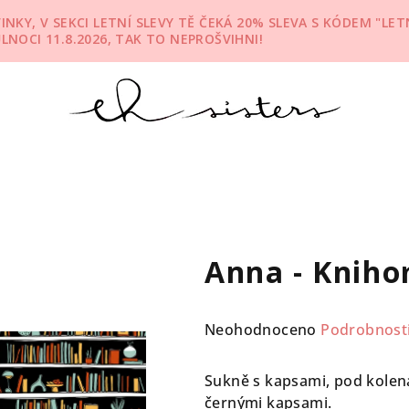
KY, V SEKCI LETNÍ SLEVY TĚ ČEKÁ 20% SLEVA S KÓDEM "LETN
ŮLNOCI 11.8.2026, TAK TO NEPROŠVIHNI!
Anna - Knih
Průměrné
Neohodnoceno
Podrobnost
hodnocení
produktu
Sukně s kapsami, pod kolen
je
černými kapsami.