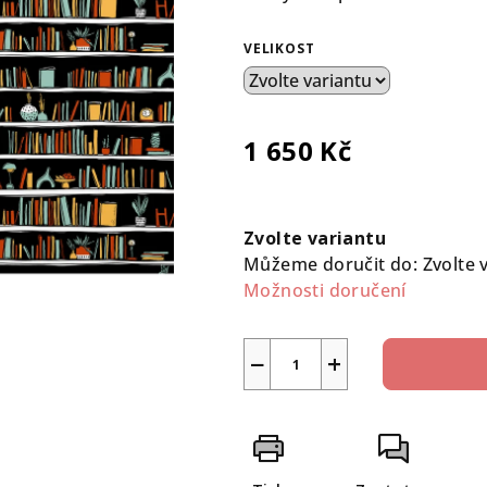
0,0
z
VELIKOST
5
hvězdiček.
1 650 Kč
Měrná
cena:
Zvolte variantu
Můžeme doručit do:
Zvolte 
Možnosti doručení
−
+