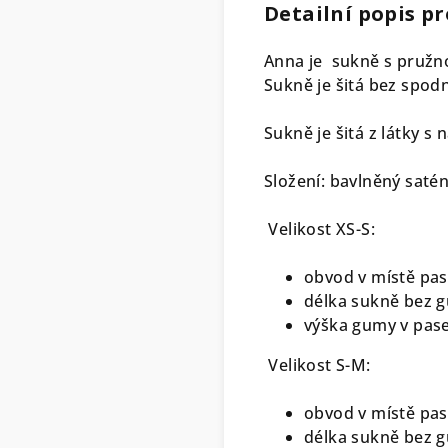
Detailní popis p
Anna je sukně s pružno
Sukně je šitá bez spodn
Sukně je šitá z látky s
Složení: bavlněný saté
Velikost XS-S:
obvod v místě pas
délka sukně bez g
výška gumy v pas
Velikost S-M:
obvod v místě pas
délka sukně bez g