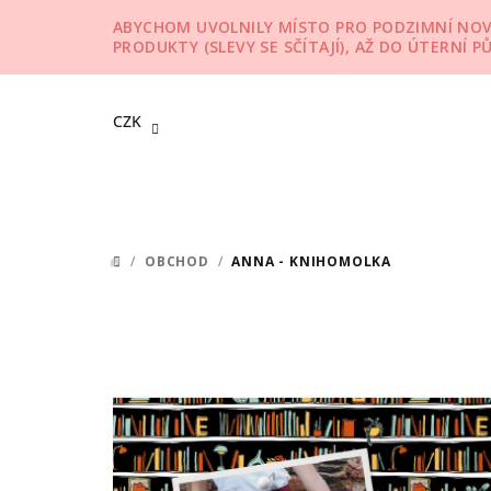
Přejít
ABYCHOM UVOLNILY MÍSTO PRO PODZIMNÍ NOVIN
na
PRODUKTY (SLEVY SE SČÍTAJÍ), AŽ DO ÚTERNÍ P
obsah
CZK
/
OBCHOD
/
ANNA - KNIHOMOLKA
DOMŮ