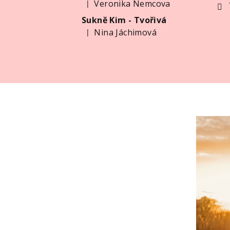
Veronika Nemcova
|
Hodnocení produktu je 5 z 5 hvězdiček.
Sukně Kim - Tvořivá
Nina Jáchimová
|
Hodnocení produktu je 5 z 5 hvězdiček.