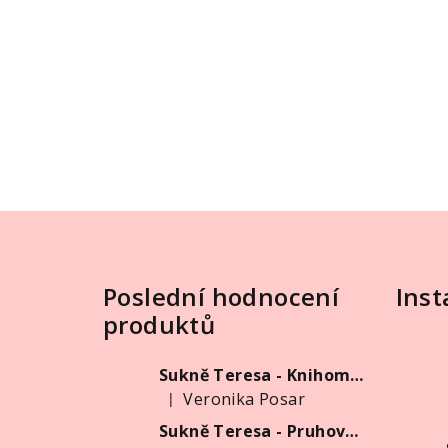
Z
á
Poslední hodnocení
Ins
p
produktů
a
t
Sukně Teresa - Knihomolka
Veronika Posar
|
í
Hodnocení produktu je 5 z 5 hvězdiček.
Sukně Teresa - Pruhovaná