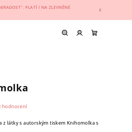
IRADOST". PLATÍ I NA ZLEVNĚNÉ
Hledat
Přihlášení
Nákupní
košík
omolka
i hodnocení
a z látky s autorským tiskem Knihomolka s