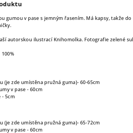
roduktu
u gumou v pase s jemným řasením. Má kapsy, takže do ni
ičky.
 naší autorskou ilustrací Knihomolka. Fotografie zelené suk
n 100%
u (je zde umístěna pružná guma)- 60-65cm
umy v pase - 60cm
e - 5cm
u (je zde umístěna pružná guma)- 65-72cm
umy v pase - 60cm