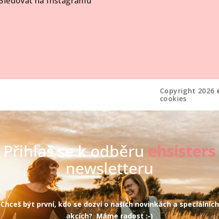
Sledovat na Instagramu
Copyright 2026
cookies
Přihlaš se k odběru
ehsisters
newsletteru
Chceš být první, kdo se dozví o našich novinkách a speciálních
akcích? Máme radost :-)