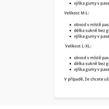
výška gumy v pase
Velikost M-L:
obvod v místě pas
délka sukně bez g
výška gumy v pase
Velikost L-XL:
obvod v místě pas
délka sukně bez g
výška gumy v pase
V případě, že chcete uš