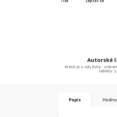
Tisk
Zeptat se
Autorské l
Kreslí je u nás Evča - srdc
tabletu :).
Popis
Hodno