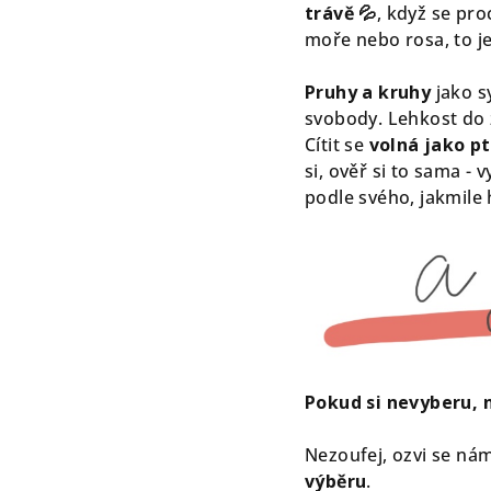
trávě 💦
, když se pro
moře nebo rosa, to je 
Pruhy a kruhy
jako 
svobody. Lehkost do ž
Cítit se
volná jako pt
si, ověř si to sama - 
podle svého, jakmile 
Pokud si nevyberu, 
Nezoufej, ozvi se ná
výběru
.