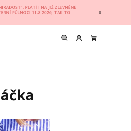
IRADOST". PLATÍ I NA JIŽ ZLEVNĚNÉ
TERNÍ PŮLNOCI 11.8.2026, TAK TO
Hledat
Přihlášení
Nákupní
košík
háčka