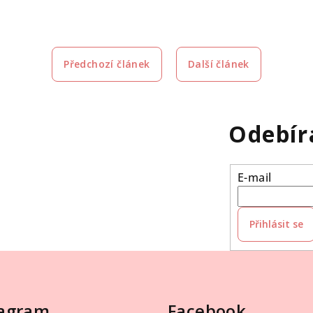
Předchozí článek
Další článek
Odebír
E-mail
Přihlásit se
tagram
Facebook