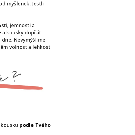
 od myšlenek. Jestli
sti, jemnosti a
y a kousky dopřát.
o dne. Nevymýšlíme
něm volnost a lehkost
í kousku
podle Tvého