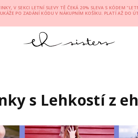
Y, V SEKCI LETNÍ SLEVY TĚ ČEKÁ 20% SLEVA S KÓDEM "LETN
E UKÁŽE PO ZADÁNÍ KÓDU V NÁKUPNÍM KOŠÍKU. PLATÍ AŽ DO Ú
nky s Lehkostí z e