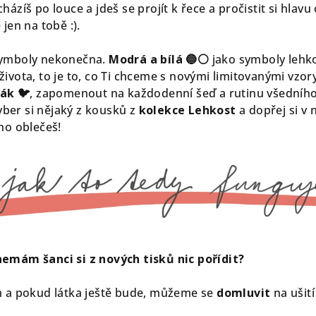
cházíš po louce a jdeš se projít k řece a pročistit si hlavu
jen na tobě :).
symboly nekonečna.
Modrá a bílá 🔵⚪
jako symboly lehko
ivota, to je to, co Ti chceme s novými limitovanými vzor
ák 🐦
, zapomenout na každodenní šeď a rutinu všedníh
vyber si nějaký z kousků z
kolekce Lehkost
a dopřej si v 
ho oblečeš!
nemám šanci si z nových tisků nic pořídit?
m a pokud látka ještě bude, můžeme se
domluvit
na ušit