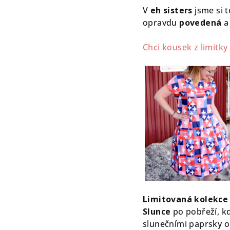
V
eh sisters
jsme si t
opravdu
povedená
a 
Chci kousek z limitky
Limitovaná kolekce
Slunce
po pobřeží, kd
slunečními paprsky 