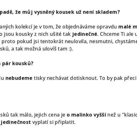
řípadě, že můj vysněný kousek už není skladem?
vaných kolekcí je v tom, že objednáváme opravdu
malé m
o jsou kousky z nich ušité tak
jedinečné
. Chceme Ti ale 
a proto pokud jsi tentokrát neulovila, nesmutni, chystám
isků, a tak možná ulovíš tam :).
n pár kousků?
vdu
nebudeme
tisky nechávat dotisknout. To by pak přeci
sků tak málo, jejich cena je
o malinko vyšší
než u "klas
e
jedinečnost
vyplatí si připlatit.