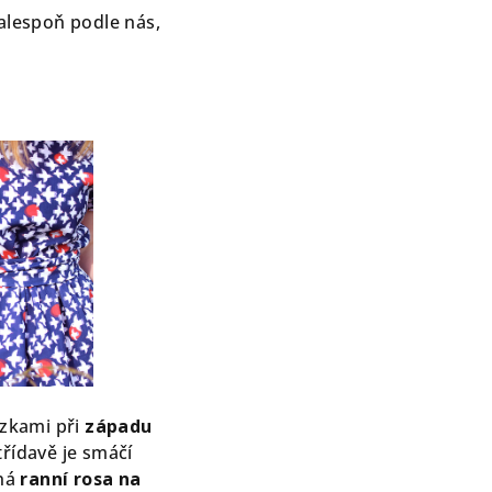
y alespoň podle nás,
ázkami při
západu
třídavě je smáčí
ná
ranní rosa na