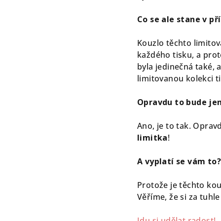
Co se ale stane v p
Kouzlo těchto limito
každého tisku, a prot
byla jedinečná také, 
limitovanou kolekci t
Opravdu to bude je
Ano, je to tak. Opra
limitka
!
A vyplatí se vám to?
Protože je těchto kou
Věříme, že si za tuhl
Jdu si udělat radost!