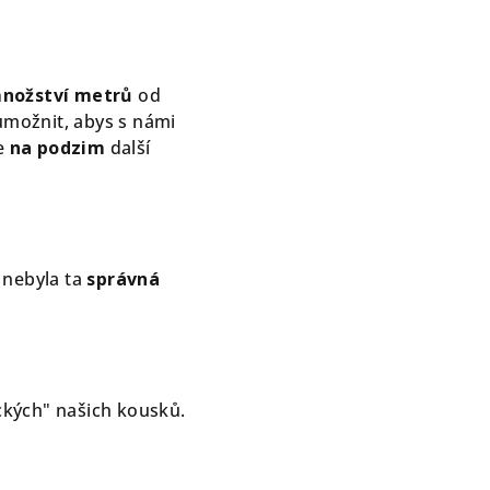
nožství metrů
od
umožnit, abys s námi
e
na podzim
další
 nebyla ta
správná
ických" našich kousků.