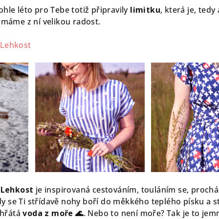
ohle léto pro Tebe totiž připravily
limitku
, která je, ted
máme z ní velikou radost.
 Lehkost
 Lehkost
je inspirovaná cestováním, touláním se, proch
y se Ti střídavě nohy boří do měkkého teplého písku a s
ohřátá
voda z moře 🌊
. Nebo to není moře? Tak je to jem