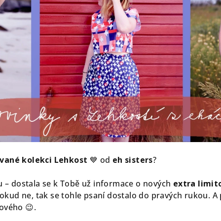
ované kolekci Lehkost
💙 od
eh sisters
?
 – dostala se k Tobě už informace o nových
extra limit
Pokud ne, tak se tohle psaní dostalo do pravých rukou. A
nového 😉.