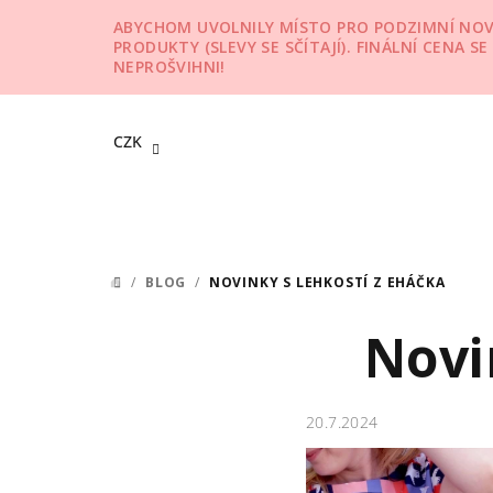
Přejít
ABYCHOM UVOLNILY MÍSTO PRO PODZIMNÍ NOVINK
na
PRODUKTY (SLEVY SE SČÍTAJÍ). FINÁLNÍ CENA S
obsah
NEPROŠVIHNI!
CZK
/
BLOG
/
NOVINKY S LEHKOSTÍ Z EHÁČKA
DOMŮ
Novi
20.7.2024