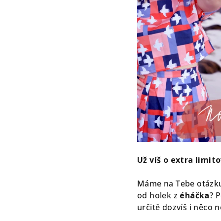
Už víš o extra limit
Máme na Tebe otázku
od holek z
éháčka
? 
určitě dozvíš i něco 